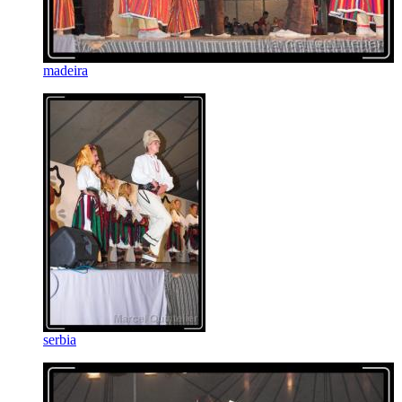
madeira
serbia