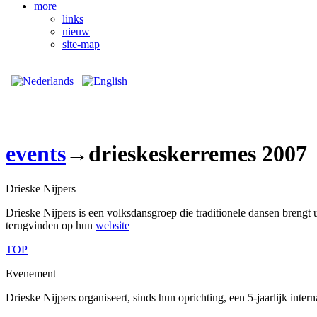
more
links
nieuw
site-map
events
→drieskeskerremes 2007
Drieske Nijpers
Drieske Nijpers is een volksdansgroep die traditionele dansen brengt ui
terugvinden op hun
website
TOP
Evenement
Drieske Nijpers organiseert, sinds hun oprichting, een 5-jaarlijk inter